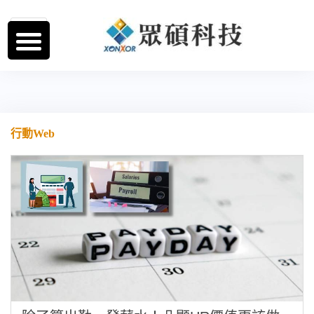
跳
至
主
要
內
容
行動Web