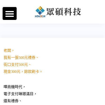
跳
至
主
要
內
容
老闆，
我有一張500元禮券、
街口支付500元、
現金300元，餘款刷卡。
嗶商機時代，
電子支付琳瑯滿目，
還有禮券、