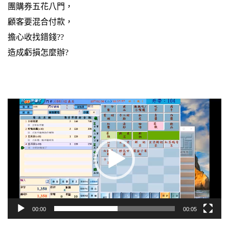
團購券五花八門，
顧客要混合付款，
擔心收找錯錢??
造成虧損怎麼辦?
視
訊
播
放
器
00:00
00:05